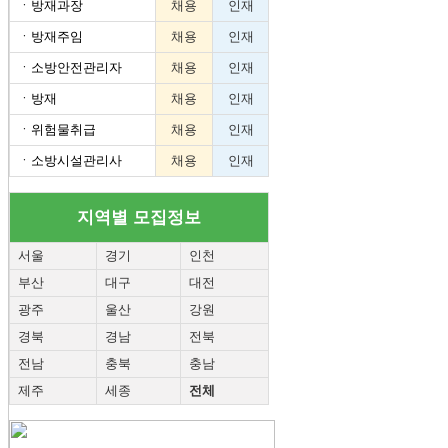
ㆍ
방재과장
채용
인재
ㆍ
방재주임
채용
인재
ㆍ
소방안전관리자
채용
인재
ㆍ
방재
채용
인재
ㆍ
위험물취급
채용
인재
ㆍ
소방시설관리사
채용
인재
지역별 모집정보
서울
경기
인천
부산
대구
대전
광주
울산
강원
경북
경남
전북
전남
충북
충남
제주
세종
전체