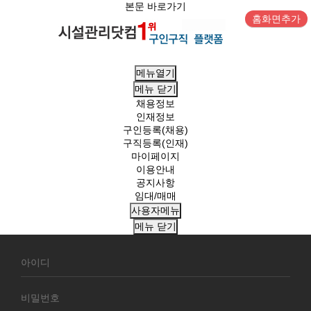
본문 바로가기
홈화면추가
메뉴열기
메뉴
닫기
채용정보
인재정보
구인등록(채용)
구직등록(인재)
마이페이지
이용안내
공지사항
임대/매매
사용자메뉴
메뉴
닫기
회
원
로
그
인