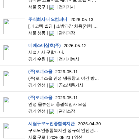
남대문 코트야드 메리어트 호텔 시설직 교대기사 구인
서울 중구
전기기사
주식회사 디오컴퍼니
2026-05-13
[ 페코텍 빌딩 ] 소방과장 채용(경력 10년 이상)
서울 성동
관리과장
디에스디삼호(주)
2026-05-12
시설기사 구합니다.
경기 수원
전기기능사
(주)로너스올
2026-05-11
(주)로너스올 안성 냉동창고 야간 방재실 근무자 모집
경기 안성
공조냉동기사
(주)로너스올
2026-05-11
안성 물류센터 총괄책임자 모집
경기 안성
관리소장
시립구로노인종합복지관
2026-04-30
구로노인종합복지관 정규직 안전관리인(관리직) 채용공고
서울 구로
영선
2026-05-20