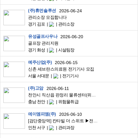
(주)휴먼솔루션
2026-06-24
관리소장 모집합니다
경기 김포
관리소장
유성골프사우나
2026-06-20
골프장 관리지원
경기 화성
시설팀장
예주산업(주)
2026-06-15
신촌 세브란스의료원 전기기사 모집
서울 서대문
전기기사
(주)고암
2026-06-11
천안시 직산읍 판정리 물류센터(위험물) 시설관리 구인
충남 천안
위험물취급
에이엠피엠(주)
2026-06-10
[검단중앙역] 칸타빌 더 스위트 ▶전기과장◀ 구인
인천 서구
관리과장