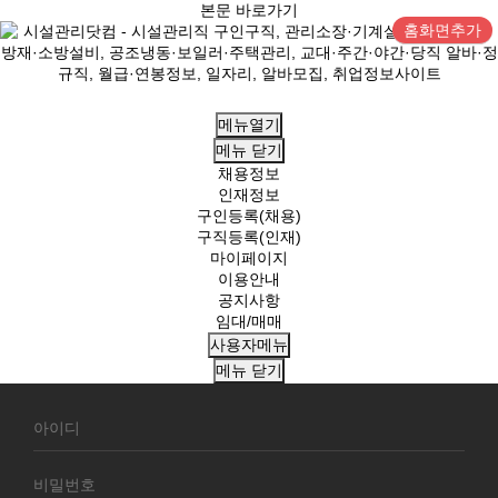
본문 바로가기
홈화면추가
메뉴열기
메뉴
닫기
채용정보
인재정보
구인등록(채용)
구직등록(인재)
마이페이지
이용안내
공지사항
임대/매매
사용자메뉴
메뉴
닫기
회
원
로
그